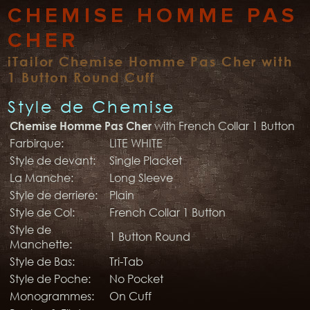
CHEMISE HOMME PAS
CHER
iTailor Chemise Homme Pas Cher with
1 Button Round Cuff
Style de Chemise
with French Collar 1 Button
Chemise Homme Pas Cher
Farbirque:
LITE WHITE
Style de devant:
Single Placket
La Manche:
Long Sleeve
Style de derriere:
Plain
Style de Col:
French Collar 1 Button
Style de
1 Button Round
Manchette:
Style de Bas:
Tri-Tab
Style de Poche:
No Pocket
Monogrammes:
On Cuff