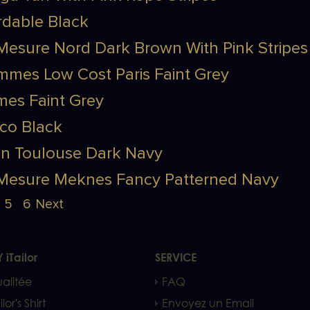
dable Black
esure Nord Dark Brown With Pink Stripes
mes Low Cost Paris Faint Grey
es Faint Grey
co Black
in Toulouse Dark Navy
Mesure Meknes Fancy Patterned Navy
5
6
Next
 iTailor
SERVICE
alitée
FAQ
ilor's Shirt
Envoyez un Email