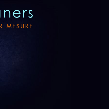
gners
R MESURE