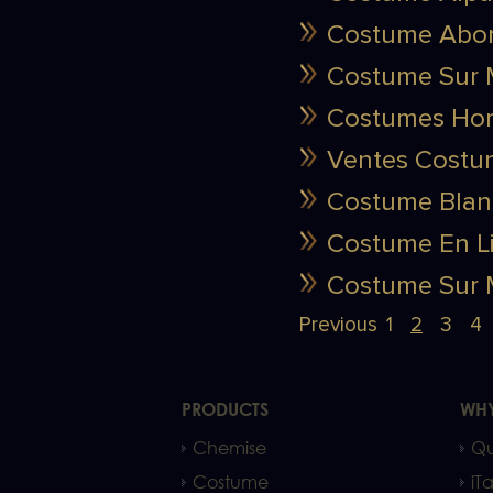
Costume Abor
Costume Sur M
Costumes Hom
Ventes Costum
Costume Blan
Costume En L
Costume Sur 
Previous
1
2
3
4
PRODUCTS
WHY
Chemise
Qu
Costume
iTa