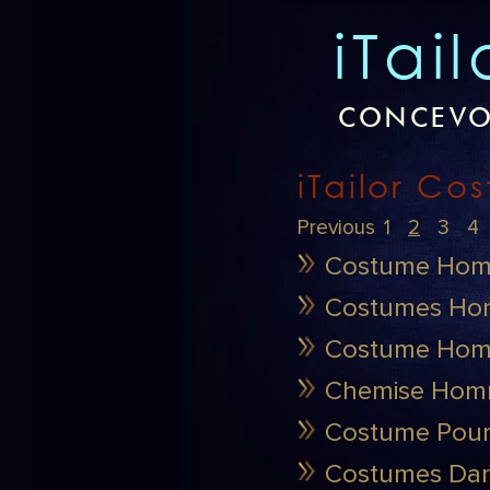
iTai
CONCEVO
iTailor Co
Previous
1
2
3
4
Costume Homme
Costumes Ho
Costume Hom
Chemise Homm
Costume Pour
Costumes Dar