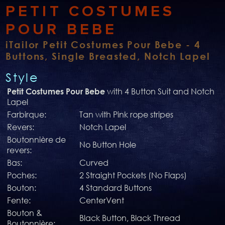
PETIT COSTUMES
POUR BEBE
iTailor Petit Costumes Pour Bebe - 4
Buttons, Single Breasted, Notch Lapel
Style
with 4 Button Suit and Notch
Petit Costumes Pour Bebe
Lapel
Farbirque:
Tan with Pink rope stripes
Revers:
Notch Lapel
Boutonnière de
No Button Hole
revers:
Bas:
Curved
Poches:
2 Straight Pockets (No Flaps)
Bouton:
4 Standard Buttons
Fente:
CenterVent
Bouton &
Black Button, Black Thread
Boutonnière: