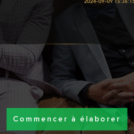
Service clients
Expédition vers:
2024-09-09 15:36:1
500+
83K
Choix de tissus
Fans de
facebook
Commencer à élaborer