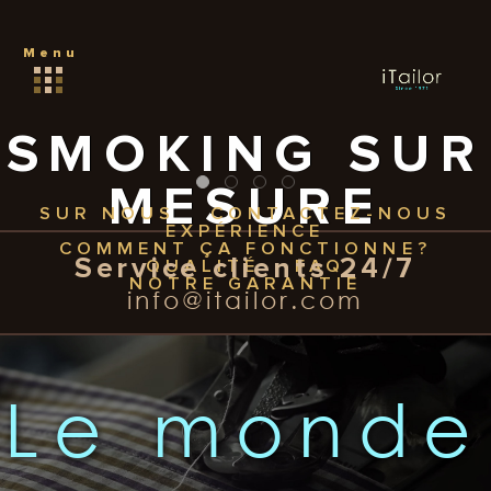
Menu
SMOKING SUR
MESURE
SUR NOUS
CONTACTEZ-NOUS
EXPÉRIENCE
iTailor Revolutionizes
COMMENT ÇA FONCTIONNE?
Service clients 24/7
QUALITÉ
FAQ
Custom-Made. Again!
NOTRE GARANTIE
info@itailor.com
219€
Seulement
Le monde
Créez Votre Smoking