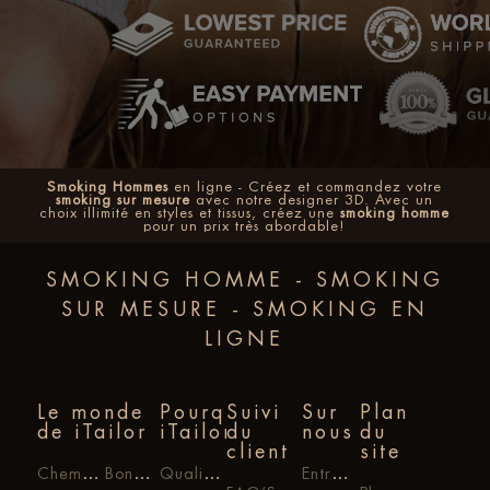
Smoking Hommes
en ligne - Créez et commandez votre
smoking sur mesure
avec notre designer 3D. Avec un
choix illimité en styles et tissus, créez une
smoking homme
pour un prix très abordable!
SMOKING HOMME - SMOKING
SUR MESURE - SMOKING EN
LIGNE
Le monde
Pourquoi
Suivi
Sur
Plan
de iTailor
iTailor?
du
nous
du
client
site
Chemises sur mesure
Bon cadeau
Qualité iTailor
Entreprise