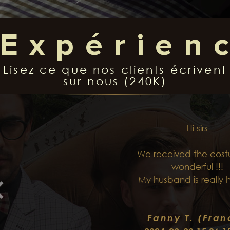
Expérien
de iTailor
Lisez ce que nos clients écrivent
sur nous (240K)
Tailleur en ligne
leader dans le monde
Hi sirs
We received the cost
wonderful !!!
240K
138
My husband is really
Fanny T. (Fran